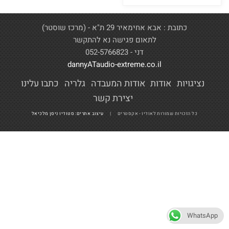
כתובת : אבא אחימאיר 29 ת"א - (מרכז שוסטר)
לתאום פגישה נא להתקשר
דני - 052-5766823
dannyATaudio-extreme.co.il
נציגויות
אודות
אודות המעבדה
גלריה
כתבו עלינו
יצירת קשר
כל הזכויות שמורות לאודיו - אקסטרים |
עיצוב אתרים: סטודיו ניסן מלכיאל
WhatsApp