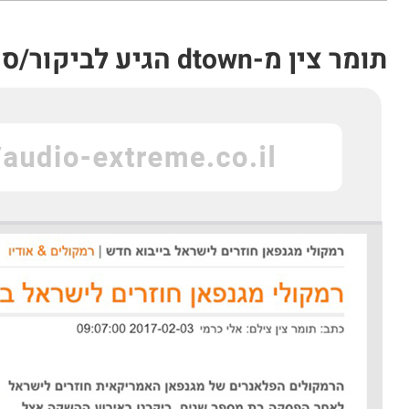
תומר צין מ-dtown הגיע לביקור/סיקור