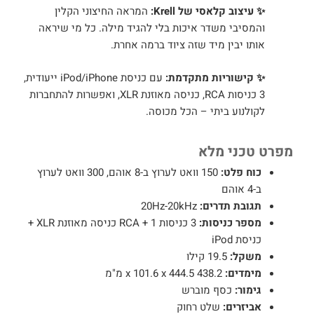
✨
עיצוב קלאסי של Krell:
המראה החיצוני הקלין
והמסיבי משדר איכות בלי להגיד מילה. כל מי שיראה
אותו יבין מיד שזה ציוד ברמה אחרת.
✨
קישוריות מתקדמת:
עם כניסת iPod/iPhone ייעודית,
3 כניסות RCA, כניסה מאוזנת XLR, ואפשרות להתחברות
לקולנוע ביתי – הכל מכוסה.
מפרט טכני מלא
כוח פלט:
150 וואט לערוץ ב-8 אוהם, 300 וואט לערוץ
ב-4 אוהם
תגובת תדרים:
20Hz-20kHz
מספר כניסות:
3 כניסות RCA + 1 כניסה מאוזנת XLR +
כניסת iPod
משקל:
19.5 קילו
מימדים:
438.2 x 101.6 x 444.5 מ"מ
גימור:
כסף מוברש
אביזרים:
שלט רחוק