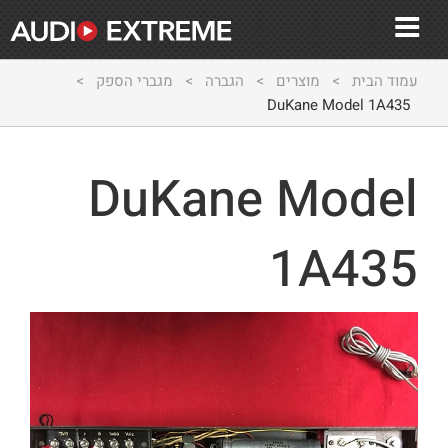
עמוד הבית
>
מוצרים
>
הגברה
>
מגברי הספק
>
DuKane Model 1A435
DuKane Model
1A435