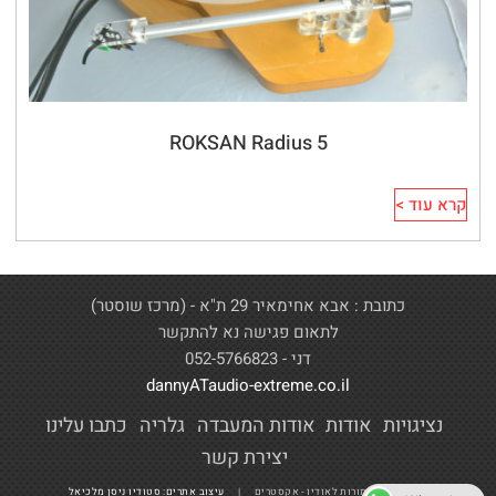
ROKSAN Radius 5
קרא עוד >
כתובת : אבא אחימאיר 29 ת"א - (מרכז שוסטר)
לתאום פגישה נא להתקשר
דני - 052-5766823
dannyATaudio-extreme.co.il
נציגויות
אודות
אודות המעבדה
גלריה
כתבו עלינו
יצירת קשר
כל הזכויות שמורות לאודיו - אקסטרים |
עיצוב אתרים: סטודיו ניסן מלכיאל