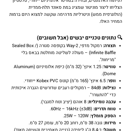
לפיתוח האלמנטים, ובחירה בטוויטר אלומיניום ייחודי, סלסטיון
הצליחו ליצור מוניטור שמציג במת סאונד תלת-ממדית
(הולוגרפית ממש) וניטרליות מדהימה שקשה למצוא היום ברמות
המחיר האלו.
🔍 נתונים טכניים יבשים (אבל חשובים)
תצורה:
רמקול מדפי, 2-Way בקופסה סגורה (Sealed Box /
Infinite Baffle) – מעולה לשליטה מוחלטת בבאס בלי
"מריחות".
טוויטר:
1.25 אינץ' (32 מ"מ) כיפת אלומיניום (Aluminum
Dome).
וופר:
6.5 אינץ' (165 מ"מ) קונוס Kobex PVC ייחודי.
נצילות:
84dB – רמקולים רעבים שדורשים הגברה איכותית
כדי "להתעורר".
עכבה נומינלית:
8 אוהם (יציב ונוח למגבר).
טווח תדרים:
60Hz – 16kHz (±3dB).
הספק מומלץ:
25W – 120W.
מידות:
גובה 38 ס"מ, רוחב 20 ס"מ, עומק 27 ס"מ.
משקל:
כ-8.4 ק"ג ליחידה (בנייה מאסיבית וקשיחה מאוד).