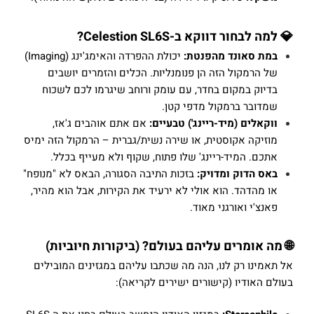
💎 למה לבחור דווקא ב-Celestion SL6S?
במת סאונד מהפנטת:
יכולת ההפרדה והאימג'ינג (Imaging)
של הרמקול הזה הן פנומנליות. הכלים והזמרים יושבים
בדיוק במקום בחדר, עם עומק ורוחב שיגרמו לכם לשכוח
שמדובר ברמקול מדפי קטן.
ווקאלים (מיד-ריינג') טבעיים:
אם אתם אוהבים ג'אז,
מוזיקה אקוסטית, או שירה נשית/גברית – הרמקול הזה ימיס
אתכם. המיד-ריינג' שלו פתוח, שקוף ולא מעייף בכלל.
באס הדוק ומדויק:
בזכות התיבה הסגורה, הבאס לא "מנופח"
או מהדהד. הוא אולי לא ירעיד את הקירות, אבל הוא מהיר,
פאנצ'י ואורגני מאוד.
🌐 מה אומרים עליהם בעולם? (ביקורות חיוביות)
אל תאמינו רק לנו, הנה מה שכתבו עליהם במגזינים המובילים
בעולם האודיו (קישורים ישירים לקריאה):