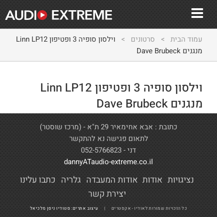
עמוד הבית
>
סרטונים
>
וילסון סופיה 3 ופטיפון Linn LP12
מנגנים Dave Brubeck
וילסון סופיה 3 ופטיפון Linn LP12
מנגנים Dave Brubeck
כתובת : אבא אחימאיר 29 ת"א - (מרכז שוסטר)
לתאום פגישה נא להתקשר
דני - 052-5766823
dannyATaudio-extreme.co.il
נציגויות
אודות
אודות המעבדה
גלריה
כתבו עלינו
יצירת קשר
כל הזכויות שמורות לאודיו - אקסטרים |
עיצוב אתרים: סטודיו ניסן מלכיאל