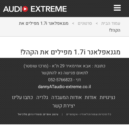
עמוד הבית
>
סרטונים
>
מגנאפלאנר 1.7i מפילים את
הקהל!
מגנאפלאנר 1.7i מפילים את הקהל!
כתובת : אבא אחימאיר 29 ת"א - (מרכז שוסטר)
לתאום פגישה נא להתקשר
דני - 052-5766823
dannyATaudio-extreme.co.il
נציגויות
אודות
אודות המעבדה
גלריה
כתבו עלינו
יצירת קשר
כל הזכויות שמורות לאודיו - אקסטרים |
עיצוב אתרים: סטודיו ניסן מלכיאל