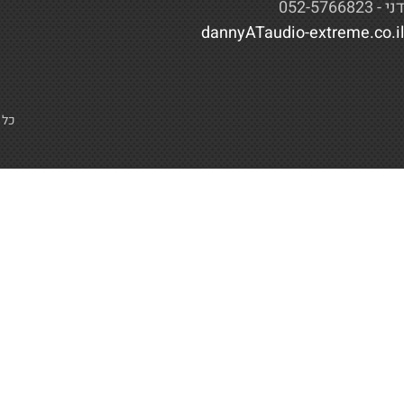
דני - 052-5766823
dannyATaudio-extreme.co.il
כל 