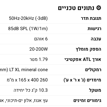
⚙️ נתונים טכניים
תגובת תדר
50Hz-20kHz (-3dB)
רגישות
85dB SPL (1W/1m)
עכבה
6 אוהם
הספק מומלץ
20-200W
אורך ATL אפקטיבי
1.79 מטר
רמקולים
" (125mm) LT XL mineral cone
מימדים (ג' x ר' x ע')
260 x 165 x 400 מ"מ
משקל
10.3 ק"ג כל יחידה
גימורים זמינים
עץ אגוז, אלון ים-תיכוני, א