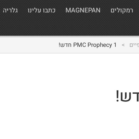
רמקולים
MAGNEPAN
כתבו עלינו
גלריה
יים
>
PMC Prophecy 1 חדש!