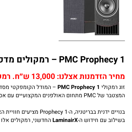
PMC Prophecy 1 – רמקולים מדפיים
מחיר הזדמנות אצלנו: 13,000 ש״ח. רמקולים חדשים! טרייד יתקבל בברכה.
זוג רמקולי
PMC Prophecy 1
המצטבר של PMC מתחום האולפנים המקצועיים עם אסתטיקה עכשווית ומהנדסת צליל מתקדמת.
בנויים ידנית בבריטניה, ה-Prophecy 1 מציעים חוויית האזנה אותנטית, שקופה ומוזיקלית. עם טכנולוגיית
בשילוב עם חידוש ה-
LaminairX
החדשני, רמקולים אלו 