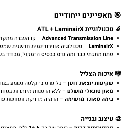
🎯 מאפיינים ייחודיים
🔬 טכנולוגיית ATL + LaminairX
Advanced Transmission Line
– קו העברה מתקדם באורך 1.79 מטר המספק בס נקי, מ
LaminairX
– טכנולוגיה אווירודינמית חדשנית שמפחיתה עיוות הרמוני עד 3dB
פתח מתכתי כבד ומהונדס בבסיס הרמקול, מבודד ב
🎼 איכות הצליל
שקיפות יוצאת דופן
– כל פרט בהקלטה נשמע בצורה
מאזן טונאלי מושלם
– ללא הדגשות מיותרות בטווח
בימה סאונד מרשימה
– הדמיה מדויקת ותחושת עו
🎨 עיצוב ובנייה
פרופורציות דקות
– רוחב של רק 16.5 ס"מ, מתאים לכל חלל