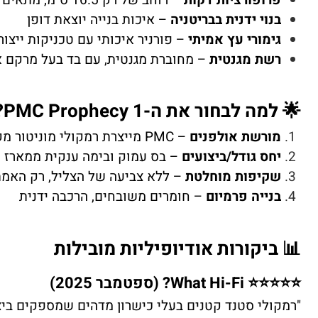
בנוי ידנית בבריטניה
– איכות בנייה יוצאת דופן
גימורי עץ אמיתי
– פורניר איכותי עם טכניקות ייצור
רשת מגנטית
– מחוברת מגנטית, עם בד בעל מרקם א
🌟 למה לבחור את ה-PMC Prophecy 1?
מורשת אולפנים
– PMC מייצרת רמקולי מוניטור מקצועיים מאז 1991, בשימוש ב-BBC, Metropolis Mastering, אולפני Stevie Wonder ועוד
יחס גודל/ביצועים
– בס עמוק ובימה ענקית ממארז 
שקיפות מוחלטת
– ללא צביעה של הצליל, רק האמ
בנייה פרמיום
– חומרים משובחים, הרכבה ידנית
📊 ביקורות אודיופיליות מובילות
⭐⭐⭐⭐⭐ What Hi-Fi? (ספטמבר 2025)
"רמקולי סטנד קטנים בעלי כישרון מדהים שמספקים בי