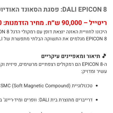
DALI EPICON 8: פסגת הסאונד האודיופילי – עכשיו אצלנו!
ריטייל – 90,000 ש״ח. מחיר הזדמנות: 46,000 ש"ח. טרייד מתקבל בברכה.
EPICON 8 מגלמים את התשוקה הבלתי מתפשרת של DALI לאיכות אודיו אולטימטיבית.
🎵
תיאור ומאפיינים עיקריים
ה-EPICON 8 הם רמקולים רצפתיים מרשימים, פי
עשיר ומדויק:
טכנולוגיית SMC (Soft Magnetic Compound): מפחיתה עיוותים מגנטיים דרמטית, לתוצאת צליל נקי, מפורט ונטול עיוותים.
דרייברים מתוצרת בית DALI: וופרים ומיד-ריינג' בטכנולוגיית סיבי עץ, המבטיחים איכות ודיוק.