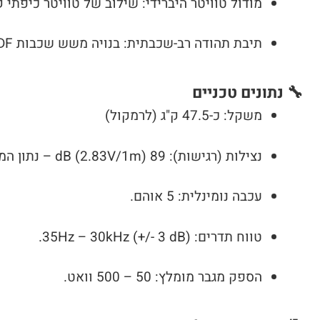
מודול טוויטר היברידי: שילוב של טוויטר כיפתי קלאסי וטוויטר ריבון (Ribbon) לאווריריו
תיבת תהודה רב-שכבתית: בנויה משש שכבות MDF דחוסות לביטול תהודות לא רצויות.
🔧
נתונים טכניים
משקל: כ-47.5 ק"ג (לרמקול)
נצילות (רגישות): 89 dB (2.83V/1m) – נתון המעיד על יעילות המרה גבוהה של הספק לצליל.
עכבה נומינלית: 5 אוהם.
טווח תדרים: 35Hz – 30kHz (+/- 3 dB).
הספק מגבר מומלץ: 50 – 500 וואט.