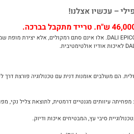
היכונו לחוויית האזנה יוצאת דופן עם רמקולי הדגל DALI EPICON 8. אלו אינ
זית וקולית. הם משלבים אומנות דנית עם טכנולוגיה פורצת דרך