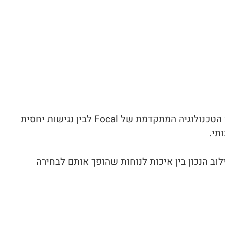
אם אתם מחפשים רמקולים שיתנו לכם שנים של הנאה מוזיקלית, ה-Profile 918 הוא בחירה מעולה. הוא משלב בין הטכנולוגיה המתקדמת של Focal לבין נגישות יחסית
תי.
ב הנכון בין איכות לנוחות שהופך אותם לבחירה