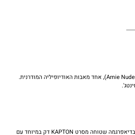
נכנסים לעולם של אודיופיליה אמיתית! ה-Infinity Kappa 8.1 הם חלק מסדרת Kappa האגדית שעיצב ארני נודל (Arnie Nudell), אחד מאבות האודיופיליה המודרנית.
הטוויטר EMIT-R (Electromagnetic Induction Tweeter) הוא פשוט אגדי. במקום כיפת משי רגילה, הוא משתמש בדיאפרגמה שטוחה מסרט KAPTON דק במיוחד עם