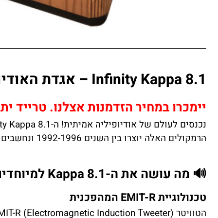
Infinity Kappa 8.1 – אגדת האודיופיליה של שנות ה-90
יימכרו במחיר הזדמנות אצלנו. טרייד ית
הרמקולים האלה יוצרו בין השנים 1992-1996 ונחשבים עד היום לאחת מההשקעות הטובות ביותר בעולם האודיו הוינטג'.
🔊 מה עושה את ה-Kappa 8.1 למיוחדים כל כך?
טכנולוגיית EMIT-R המהפכנית