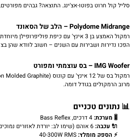
סליל קול חרוט בפוטו-אצ'ינג. התוצאה? גבהים מפורטים, אוורירים ומדויקים
Polydome Midrange – הלב של הסאונד
רמקול האמצע בן 3 אינץ' עם כיפת פוליפרופילן מיוחדת (0.3 מ"מ!) עם דיפיוזר אלומיניום. זה הרמקול שנותן את האופי הייחודי והחם של הסדרה.
הפכו נדירות ושבירות עם השנים – חשוב לוודא שהן בצ
IMG Woofer – בס עוצמתי ומפורט
מרוב הרמקולים בגודל דומה.
📊 נתונים טכניים
🎚️ מערכת:
4 דרכים, Bass Reflex
🔌 עכבה:
6 אוהם (שימו לב: יורדת לאזורים נמוכים!)
⚡ הספק מומלץ:
40-300W RMS