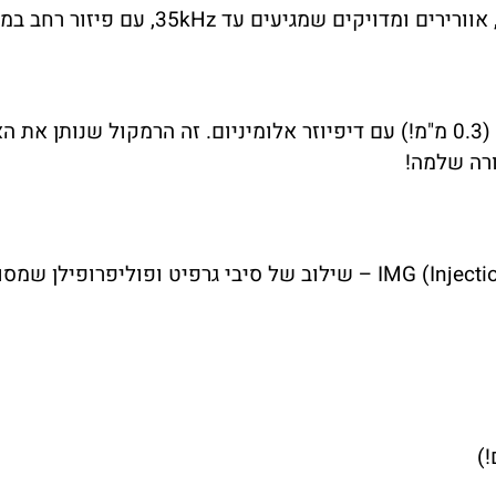
 שמגיעים עד 35kHz, עם פיזור רחב במיוחד.
ורה שלמה!
רמקול בס של 12 אינץ' עם קונוס IMG (Injection Molded Graphite) – שיל