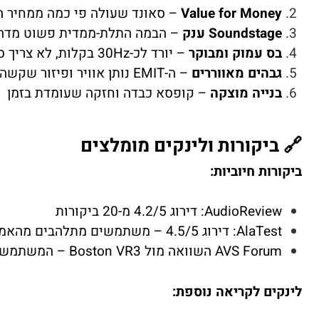
Value for Money
– סאונד שעולה פי כמה ממחיר 
Soundstage ענק
– הבמה התלת-ממדית פשוט מדה
בס עמוק ומבוקר
– יורד לכ-30Hz בקלות, לא צריך סאב בהכרח
גבהים מאווררים
– ה-EMIT נותן אוויר ופיזור שקשה למצוא היום
בנייה מוצקה
– קופסא כבדה וחזקה שעומדת בזמן
🔗 ביקורות ולינקים מומלצים
ביקורות חיוביות:
AudioReview: דירוג 4.2/5 מ-20 ביקורות
AlaTest: דירוג 4.5/5 – משתמשים מתלהבים מהאמינות
AVS Forum השוואה מול Boston VR3 – המשתמש העדיף את ה-Kappas כמעט בכל פרמטר
לינקים לקריאה נוספת: