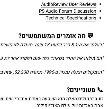
AudioReview User Reviews
PS Audio Forum Discussion
Technical Specifications
💬 מה אומרים המשתמשים?
"בעלתי את ה-8.1 כבר כמעט 13 שנה. מעולם לא חשבתי להחליף או לשדרג אותם."
"הם מילאו את החדר בסאונד כמו שום רמקול אחר לא ע
"הרמקולים האלה נמכרו ב-1990 תמורת $2,200, שזה בערך $5,000 אם היו נמכרים היום."
📞 מעוניינים?
זוג הרמקולים האלה הוא השקעה באודיו איכותי שיתן שי
אחת האגדות של עולם האודיופיליה.