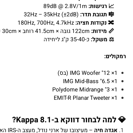
📈 רגישות:
89dB @ 2.8V/1m
🎼 תגובת תדר:
32Hz – 35kHz (±2dB)
🔀 נקודות חציה:
180Hz, 700Hz, 4.7kHz
📏 מידות:
122cm גובה × 41.5cm רוחב × 30cm עומק
⚖️ משקל:
כ-35-40 ק"ג ליחידה
רמקולים:
1× 12" IMG Woofer (בס)
1× 6.5" IMG Mid-Bass
1× 3" Polydome Midrange
1× EMIT-R Planar Tweeter
💎 למה לבחור דווקא ב-Kappa 8.1?
אגדה חיה
– מעיצובו של ארני נודל, מעצב ה-IRS האגדי