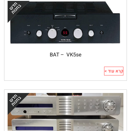
BAT –  VK5se
קרא עוד >