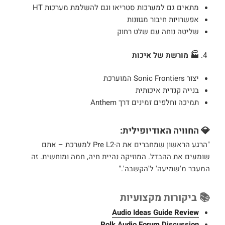
מתאים גם למערכות סטריאו וגם להשלמת מערכות HT
אפשרויות חיבור מגוונות
שליטה נוחה עם שלט רחוק
🏭 מורשת של איכות
יצור Sonic Frontiers המוערכת
בנייה קנדית איכותית
תמיכה וחלפים זמינים דרך Anthem
💎 החוויה האודיופילית:
"הרגע הראשון שמחברים את ה-Pre L2 למערכת – אתם
שומעים את ההבדל. המוזיקה נהיית חיה, חמה ומוחשית. זה
המעבר מ'שמיעה' ל'הקשבה'."
📚 ביקורות מקצועיות
Audio Ideas Guide Review
Polk Audio Forum Discussion