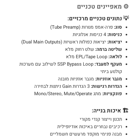
⚙️ מאפיינים טכניים
💡 נתונים טכניים מרכזיים:
סוג:
פרה-אמפ מנורות (Tube Preamp)
כניסות:
4 כניסות אנלוגיות
יציאות:
יציאות כפולות ראשיות (Dual Main Outputs)
שליטה ברמה:
שלט רחוק מלא
לולאה:
EPL/Tape Loop מלא
מעקף למעבד:
SSP Bypass Loop לשילוב עם מערכות
קולנוע ביתי
מגבר אוזניות:
מגבר אוזניות מובנה
הגדרות רגישות:
3 הגדרות Gain ניתנות לבחירה
פונקציות:
מתג Mono/Stereo, Mute/Operate
🏗️ איכות בנייה:
תכנון וייצור קנדי מקורי
רכיבים נבחרים באיכות אודיופילית
מבנה פנימי מוקפד מרעשים חשמליים