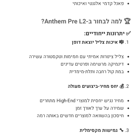
פאנל קדמי אלגנטי ואיכותי
🏆 למה לבחור ב-Anthem Pre L2?
✅ יתרונות ייחודיים:
🎼 איכות צליל יוצאת דופן
צליל צינורות אמיתי עם חמימות וטקסטורה עשירה
דינמיקה מרשימה ופרטים עדינים
במת קול רחבה ותלת-מימדית
💰 יחס מחיר-ביצועים מעולה
מחיר נגיש יחסית למוצרי High-End מתחרים
שמירה על ערך לאורך זמן
חיסכון בהשוואה למוצרים חדשים באותה רמה
🔧 גמישות מקסימלית