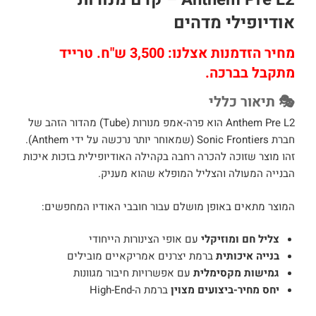
אודיופילי מדהים
מחיר הזדמנות אצלנו: 3,500 ש"ח. טרייד
מתקבל בברכה.
🎭 תיאור כללי
Anthem Pre L2 הוא פרה-אמפ מנורות (Tube) מהדור הזהב של
חברת Sonic Frontiers (שמאוחר יותר נרכשה על ידי Anthem).
זהו מוצר שזוכה להכרה רחבה בקהילה האודיופילית בזכות איכות
הבנייה המעולה והצליל המופלא שהוא מעניק.
המוצר מתאים באופן מושלם עבור חובבי האודיו המחפשים:
צליל חם ומוזיקלי
עם אופי הצינורות הייחודי
בנייה איכותית
ברמת יצרנים אמריקאיים מובילים
גמישות מקסימלית
עם אפשרויות חיבור מגוונות
יחס מחיר-ביצועים מצוין
ברמת ה-High-End