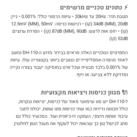
⚡ נתונים טכניים מרשימים
תגובת תדר: 20Hz עד 20kHz • עיוות הרמוני כולל: 0.001% • גיין:
34dB (MM), 20dB (קו) • רגישות כניסה: 12.5mV (MM), 50mV
(קו) • יחס אות לרעש: 87dB (MM), 90dB (קו) • הפרדת ערוצים:
52dB (קו)
המפרטים הטכניים האלה מראים בבירור מדוע ה-DH-110 נחשב
לאחד מהפרה-אמפליפיירים הטובים ביותר בקטגוריה שלו. עיוות
של 0.001% בלבד מבטיח שכל פרט במוסיקה יעבור בצורה נקייה
ומדויקת ללא צביעה או זיוף.
🔌 מגוון כניסות ויציאות מקצועיות
ל-DH-110 יש סט שימושי מאוד של כניסות, יציאות ובקרות,
כולל תכונות נדירות כמו שתי כניסות פונו שונות, יכולת לחבר
עיבוד אותות חיצוני, העתקה דו-כיוונית ועוד. המכשיר כולל גם
מתג לביטול טון כך שהאות יכול לעקוף את מעגל הטון לחלוטין.