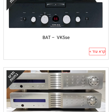
BAT –  VK5se
קרא עוד >