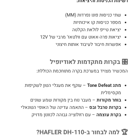
רשימת הכניסות והיציאות:
שתי כניסות פונו נפרדות (MM)
מספר כניסות קו איכותיות
יציאת טייפ לולאת הקלטה
יציאות פרה-אאוט עם וולטאז' מרבי של 12V
אפשרות חיבור לעיבוד אותות חיצוני
🎛️ בקרות מתקדמות לאודיופיל
המכשיר מצויד במערכת בקרה מתוחכמת הכוללת:
מתג Tone Defeat
– עוקף את מעגלי הטון לשקיפות
מקסימלית
בוחר מקורות
– מעבר נוח בין מקורות שמע שונים
בקרות טרבל ובס
– התאמה עדינה של האופי הטונאלי
בקרת עוצמה
– עם רזולוציה גבוהה לכוונון מדויק
🏆 למה לבחור ב-HAFLER DH-110?