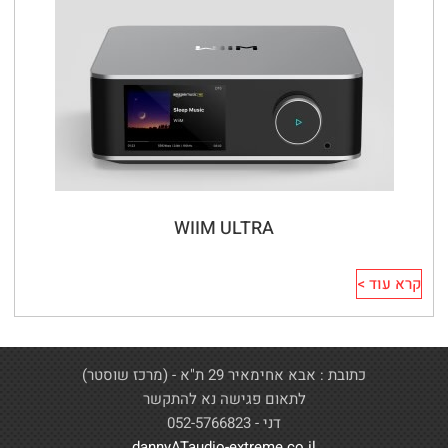
WIIM ULTRA
קרא עוד >
כתובת : אבא אחימאיר 29 ת"א - (מרכז שוסטר)
לתאום פגישה נא להתקשר
דני - 052-5766823
dannyATaudio-extreme.co.il