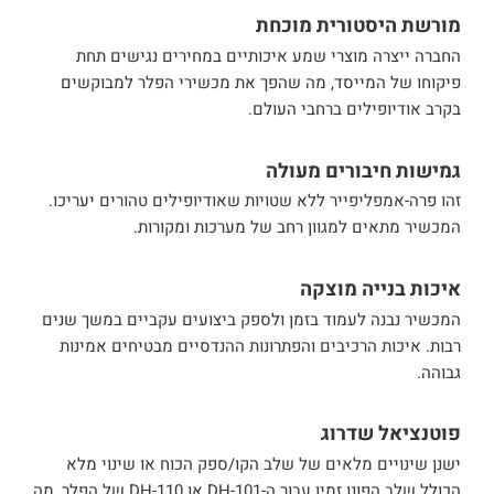
מורשת היסטורית מוכחת
החברה ייצרה מוצרי שמע איכותיים במחירים נגישים תחת
פיקוחו של המייסד, מה שהפך את מכשירי הפלר למבוקשים
בקרב אודיופילים ברחבי העולם.
גמישות חיבורים מעולה
זהו פרה-אמפליפייר ללא שטויות שאודיופילים טהורים יעריכו.
המכשיר מתאים למגוון רחב של מערכות ומקורות.
איכות בנייה מוצקה
המכשיר נבנה לעמוד בזמן ולספק ביצועים עקביים במשך שנים
רבות. איכות הרכיבים והפתרונות ההנדסיים מבטיחים אמינות
גבוהה.
פוטנציאל שדרוג
ישנן שינויים מלאים של שלב הקו/ספק הכוח או שינוי מלא
הכולל שלב הפונו זמין עבור ה-DH-101 או DH-110 של הפלר, מה