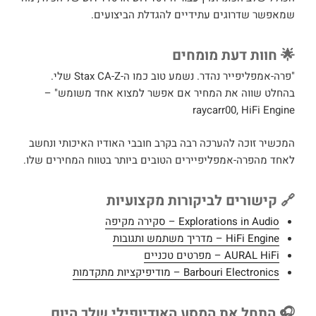
שמאפשר שדרוגים עתידיים להגדלת הביצועים.
🌟 חוות דעת מומחים
"פרה-אמפליפייר נהדר. נשמע טוב כמו ה-Stax CA-Z שלי.
בהחלט שווה את המחיר אם אפשר למצוא אחד משומש" –
raycarr00, HiFi Engine
המכשיר זוכה להערכה רבה בקרב חובבי האודיו האיכותי ונחשב
לאחד מהפרה-אמפליפיירים הטובים ביותר בטווח המחירים שלו.
🔗 קישורים לביקורות מקצועיות
Explorations in Audio – סקירה מקיפה
HiFi Engine – מדריך משתמש ותגובות
AURAL HiFi – מפרטים טכניים
Barbouri Electronics – מודיפיקציות מתקדמות
🎧 התחל את המסע האודיופילי שלך היום