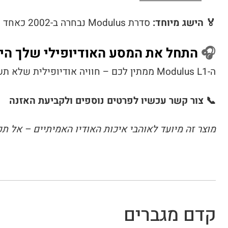
🏅 הישג מיוחד:
סדרת Modulus נבחרה ב-2002 כאחד מ-31 המוצרים החשובים ביותר באודיו ב-40 השנים האחרונות על ידי Stereophile!
🎧
התחל את המסע האודיופילי שלך היו
ה-Modulus L1 ממתין לכם – חוויה אודיופילית שלא תשכחו!
📞 צור קשר עכשיו לפרטים נוספים ולקביעת האזנה
מוצר זה מיועד לאוהבי איכות האודיו האמיתיים – אל ת
קדם מגברים