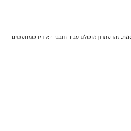
ירת מופת מבית Audible Illusions, בעלת הטכנולוגיה מתקדמת של סדרת Modulus המפורסמת. זהו פתרון מושלם עבור חובבי האודיו שמחפשים