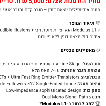
מחיר הזדמנות אצלנו: 5,000 ש"ח. טרייד מתקבל בברכה.
חוויה אודיופילית יוצאת דופן – מגבר קדם ומגבר אוזניו
🎼
תיאור המוצר
איכות קול יוצאת דופן ללא פשרות.
⚙️
מאפיינים טכניים
סוג מעגל:
Line Stage עם שפופרות + מגבר אוזניות Solid State
עוצמת מגבר אוזניות:
7-10 וואט מלא
טכנולוגיה:
Ts + Ultra Fast Ring-Emitter Transistors
עיצוב מעגל:
Single-Ended Triode ללא Cathode Followers
ספק כוח:
Low-Impedance sophisticated design
מבנה:
Dual-Mono Signal Path
🏆
למה לבחור ב-Modulus L1?