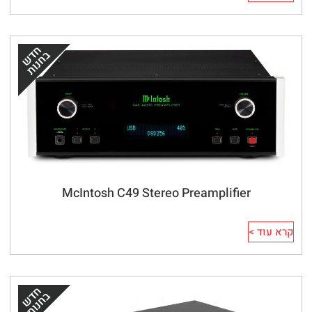
McIntosh C49 Stereo Preamplifier
קרא עוד >