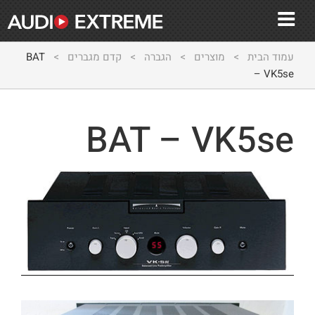
עמוד הבית
>
מוצרים
>
הגברה
>
קדם מגברים
>
BAT
– VK5se
BAT – VK5se