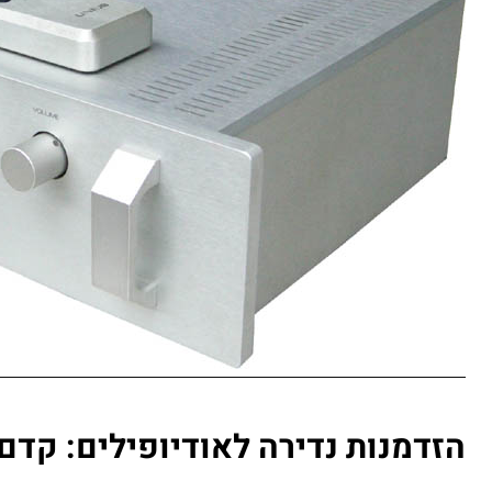
הזדמנות נדירה לאודיופילים: קדם-מגבר  M16