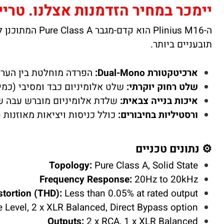
יימכר במחיר הזדמנות אצלנו. טריי
ה-linius M16
תובעניים ביותר.
ארכיטקטורת Dual-Mono:
הפרדה מוחלטת בין הערו
שלט רחוק יוקרתי:
שלט אלומיניום כבד ומסיבי (כמי
איכות בנייה צבאית:
שלדת אלומיניום מוברש עבה ש
ורסטיליות בחיבורים:
כולל כניסות ויציאות מאוזנות (XLR) ובלתי מאוזנות (RCA) באיכות הגבוהה ביותר
⚙️ נתונים טכניים
Topology:
Pure Class A, Solid State
Frequency Response:
20Hz to 20kHz
stortion (THD):
Less than 0.05% at rated output
 Level, 2 x XLR Balanced, Direct Bypass option
Outputs:
2 x RCA, 1 x XLR Balanced