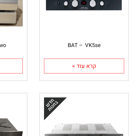
Two
BAT –  VK5se
קרא עוד >