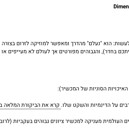
Dimen
שות: הוא "נעלם" מהדרך ומאפשר למוזיקה לזרום בצורה הכ
תכם בחדר), והגבוהים מפורטים אך לעולם לא מעייפים או ח
האיכויות הסוניות של המכשיר):
קרא את הביקורת המלאה ב-tereophile
מעניקה למכשיר ציונים גבוהים בעקביות (לרוב 4.8 מתוך 5) על האמינות וההנאה מההאזנה