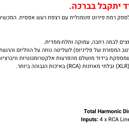
ד יתקבל בברכה.
P הוא קדם-מגבר Pure Class A המתוכנן לספק רמת פירוט פנומנלית עם רצפת ר
צים לבמה רחבה, עמוקה ותלת-ממדית.
טב המסורת של פליניוס) לשליטה נוחה על הווליום וההשת
מספקת בידוד מושלם מהפרעות אלקטרומגנטיות וויברציות
.
Total Harmonic Di
Inputs:
4 x RCA Line