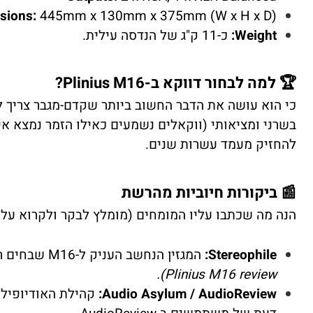
sions:
445mm x 130mm x 375mm (W x H x D)
Weight:
כ-11 ק"ג של הנדסה עילית.
🏆 למה לבחור דווקא ב-Plinius M16?
כי הוא עושה את הדבר החשוב ביותר שקדם-מגבר צריך לע
בשרני ומציאותי (ווקאלים נשמעים כאילו הזמר נמצא אי
להחזיק מעמד עשרות שנים.
📰 ביקורות חיוביות מהרשת
הנה מה שכתבו עליו המומחים (מומלץ לבקר ולקרוא על 
Stereophile:
המגזין הנחשב העניק ל-M16 שבחים רבים על הדינמיות והשקט שלו.
Plinius M16 review).
Audio Asylum / AudioReview:
קהילת האודיופילים העולמית 