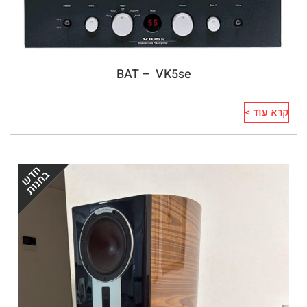
BAT –  VK5se
קרא עוד >