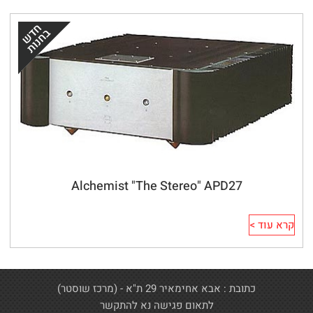
Alchemist "The Stereo" APD27
קרא עוד >
כתובת : אבא אחימאיר 29 ת"א - (מרכז שוסטר)
לתאום פגישה נא להתקשר