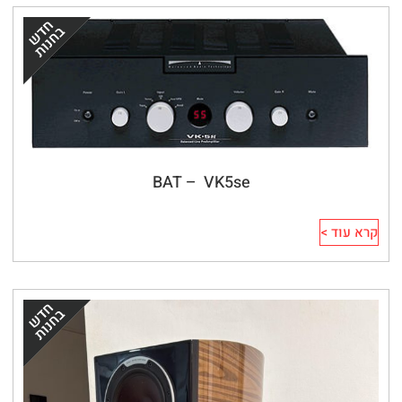
BAT –  VK5se
קרא עוד >